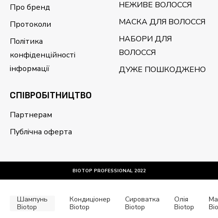
НЕЖИВЕ ВОЛОССЯ
Про бренд
МАСКА ДЛЯ ВОЛОССЯ
Протоколи
НАБОРИ ДЛЯ
Політика
ВОЛОССЯ
конфіденційності
інформації
ДУЖЕ ПОШКОДЖЕНО
CПІВРОБІТНИЦТВО
Партнерам
Публічна оферта
BIOTOP PROFESSIONAL 2022
Шампунь
Кондиціонер
Сироватка
Олія
Ма
Biotop
Biotop
Biotop
Biotop
Bi