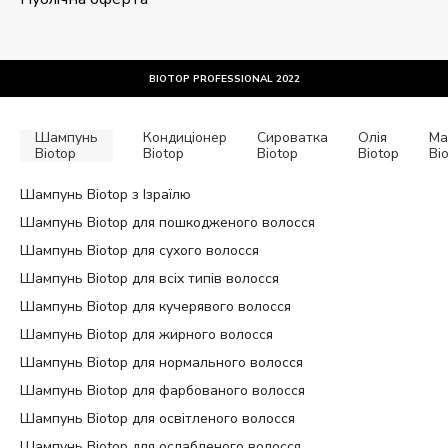
надлишком себуму.
Шампунь для фарбованого волосся
BIOTOP PROFESSIONAL 2022
Також існує окрема лінійка професійних шампунів для
фарбованих і освітлених локонів. Засоби відновлюють
пасма після фарбування, зберігають насиченість і
Шампунь
Кондиціонер
Сироватка
Олія
Ма
яскравість відтінку.
Biotop
Biotop
Biotop
Biotop
Bi
Шампунь Biotop з Ізраїлю
Шампунь для кучерявого і кучерявого волосся
Шампунь Biotop для пошкодженого волосся
Професійні продукти, які містять інгредієнти для
Шампунь Biotop для сухого волосся
зволоження та живлення волосся. Запобігають
сплутуванню, надаючи еластичність і пружність.
Шампунь Biotop для всіх типів волосся
Шампунь Biotop для кучерявого волосся
Шампунь для нормального волосся
Шампунь Biotop для жирного волосся
Засоби для нормального волосся дбайливо очищають
Шампунь Biotop для нормального волосся
шкіру і пасма по всій довжині. Насичують локони
Шампунь Biotop для фарбованого волосся
корисними компонентами, зволожують і пом'якшують.
Шампунь Biotop для освітленого волосся
Полегшують розчісування, надають блиск і
шовковистість.
Шампунь Biotop для ослабленого волосся