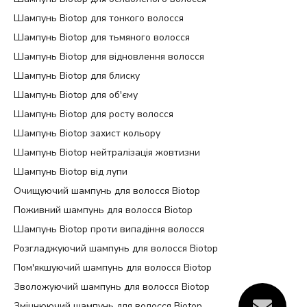
Шампунь Biotop для тонкого волосся
Купити професійний шампунь для волосся
можна в
нашому інтернет-магазині.
Шампунь Biotop для тьмяного волосся
Шампунь Biotop для відновлення волосся
Підсумки
Шампунь Biotop для блиску
Шампунь Biotop для об'єму
Професійний догляд – це не просто рутина, а
Шампунь Biotop для росту волосся
мистецтво, що допомагає створити здорове, красиве та
доглянуте волосся. Професійні продукти та послуги
Шампунь Biotop захист кольору
стають запорукою впевненості в собі та
Шампунь Biotop нейтралізація жовтизни
привабливості, дають змогу виразити свою
Шампунь Biotop від лупи
індивідуальність через власні локони.
Очищуючий шампунь для волосся Biotop
Шампунь – це тільки перший етап догляду за волоссям.
Поживний шампунь для волосся Biotop
Він забезпечує делікатне очищення і дарує приємне
Шампунь Biotop проти випадіння волосся
відчуття свіжості. Ефективно доглядає та насичує
необхідними компонентами. Забезпечує баланс
Розгладжуючий шампунь для волосся Biotop
шкіри голови, зміцнює волосся, захищає колір, робить
Пом'якшуючий шампунь для волосся Biotop
волосся слухняним і блискучим. Важливо обирати той
продукт, який підходить конкретному типу і стану,
Зволожуючий шампунь для волосся Biotop
адже тільки в такому разі буде результат.
Зміцнюючий шампунь для волосся Biotop