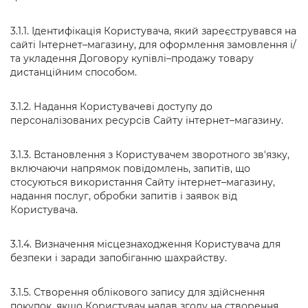
3.1.1. Ідентифікація Користувача, який зареєструвався на
сайті Інтернет–магазину, для оформлення замовлення і/
та укладення Договору купівлі–продажу товару
дистанційним способом.
3.1.2. Надання Користувачеві доступу до
персоналізованих ресурсів Сайту інтернет–магазину.
3.1.3. Встановлення з Користувачем зворотного зв'язку,
включаючи напрямок повідомлень, запитів, що
стосуються використання Сайту інтернет–магазину,
надання послуг, обробки запитів і заявок від
Користувача.
3.1.4. Визначення місцезнаходження Користувача для
безпеки і заради запобіганню шахрайству.
3.1.5. Створення облікового запису для здійснення
покупок, якщо Користувач надав згоду на створення