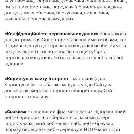
накопичення, зберігання, уточнення (оновлення, зміна),
витяг, використання, передачу (поширення, надання,
доступ), знеособлення, блокування, видалення,
знищення персональних даних.
«Конфіденційність персональних даних»
обов'язкова
для дотримання Оператором або іншими особами, хто
отримав доступ до персональних даних особи, вимога
не допускати їх поширення без згоди суб'єкта
персональних даних або без наявності іншої законної
підстави.
«Користувач сайту Інтернет
– магазину (далі
Користувач)» – особа, яка має доступ до Сайту за
допомогою мережі Інтернет і використовує Сайт
інтернет – магазину.
«Cookies»
– невеликий фрагмент даних, відправлений
веб – сервером, що зберігається на комп'ютері
користувача, який веб – клієнт або веб – браузер
щоразу пересилає веб – серверу в HTTP–запиті при