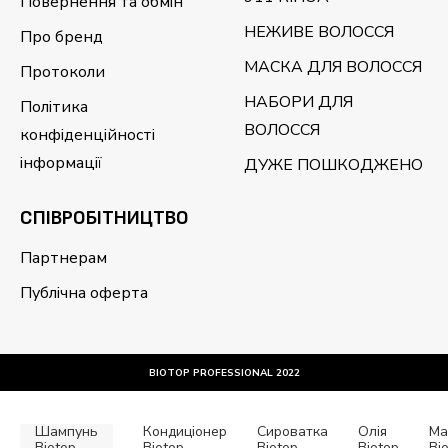
Повернення та обмін
НЕЖИВЕ ВОЛОССЯ
Про бренд
МАСКА ДЛЯ ВОЛОССЯ
Протоколи
НАБОРИ ДЛЯ
Політика
ВОЛОССЯ
конфіденційності
інформації
ДУЖЕ ПОШКОДЖЕНО
CПІВРОБІТНИЦТВО
Партнерам
Публічна оферта
BIOTOP PROFESSIONAL 2022
Шампунь
Кондиціонер
Сироватка
Олія
Ма
Biotop
Biotop
Biotop
Biotop
Bi