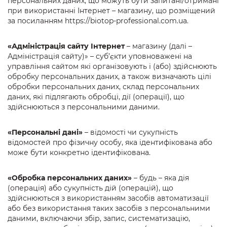
персональних даних, що можуть бути запитані/отримані
при використанні Інтернет – магазину, що розміщений
за посиланням https://biotop-professional.com.ua.
«Адміністрація сайту Інтернет
– магазину (далі –
Адміністрація сайту)» – суб’єкти уповноважені на
управління сайтом які організовують і (або) здійснюють
обробку персональних даних, а також визначають цілі
обробки персональних даних, склад персональних
даних, які підлягають обробці, дії (операції), що
здійснюються з персональними даними.
«Персональні дані»
– відомості чи сукупність
відомостей про фізичну особу, яка ідентифікована або
може бути конкретно ідентифікована.
«Обробка персональних даних»
– будь – яка дія
(операція) або сукупність дій (операцій), що
здійснюються з використанням засобів автоматизації
або без використання таких засобів з персональними
даними, включаючи збір, запис, систематизацію,