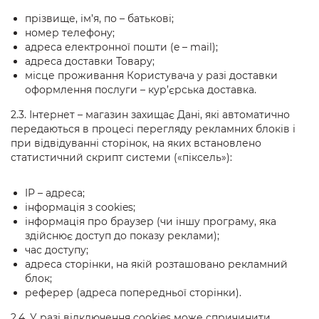
прізвище, ім’я, по – батькові;
номер телефону;
адреса електронної пошти (e – mail);
адреса доставки Товару;
місце проживання Користувача у разі доставки
оформлення послуги – кур’єрська доставка.
2.3. Інтернет – магазин захищає Дані, які автоматично
передаються в процесі перегляду рекламних блоків і
при відвідуванні сторінок, на яких встановлено
статистичний скрипт системи («піксель»):
IP – адреса;
інформація з cookies;
інформація про браузер (чи іншу програму, яка
здійснює доступ до показу реклами);
час доступу;
адреса сторінки, на якій розташовано рекламний
блок;
реферер (адреса попередньої сторінки).
2.4. У разі відключення cookies може спричинити