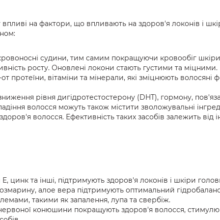
пливі на фактори, що впливають на здоров'я локонів і шкі
ном:
овоносні судини, тим самим покращуючи кровообіг шкіри 
вність росту. Оновлені локони стають густими та міцними.
-от протеїни, вітаміни та мінерали, які зміцнюють волосяні
зниження рівня дигідротестостерону (DHT), гормону, пов'яз
діння волосся можуть також містити зволожувальні інгредіє
здоров'я волосся. Ефективність таких засобів залежить від 
н E, цинк та інші, підтримують здоров'я локонів і шкіри голо
змарину, алое вера підтримують оптимальний гідробаланс,
емами, такими як запалення, лупа та свербіж.
червоної конюшини покращують здоров'я волосся, стимулюю
собів.