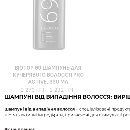
BIOTOP 69 ШАМПУНЬ ДЛЯ
КУЧЕРЯВОГО ВОЛОССЯ PRO
ACTIVE, 330 МЛ
1 270 ГРН
1 232 ГРН
ШАМПУНІ ВІД ВИПАДІННЯ ВОЛОССЯ: ВИР
Шампуні від випадіння волосся
– спеціалізовані продукт
містять активні інгредієнти, призначені для стимуляції р
Як це працює