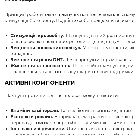
Принцип роботи таких шампунів полягає в комплексному в
стимуляції його росту. Подібні засоби працюють таким чи
Стимуляція кровообігу.
Шампунь здатний розширяти кр
більше кисню і поживних речовин. Це підвищує інтенси
Зміцнення волосяних фолікул.
Містять компоненти, як
випадіння.
Зменшення рівня DHT.
Деякі продукти спрямовані на 
Живлення та зволоження.
Професійні шампуні від випа
поліпшення загального стану шкіри голови, підтримки 
АКТИВНІ КОМПОНЕНТИ
Шампуні проти випадіння волосся можуть містити:
Вітаміни та мінерали.
Такі як біотин, ніацинамід, вітамі
Екстракти рослин.
Наприклад, екстракти женьшеню, ро
дерева допоможе в боротьбі з різними шкірними пробл
Інші важливі речовини.
Лимонна кислота та екстракт 
надлишків себума, залишків косметичних і стайлінгу за