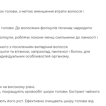
ри голови, з метою зменшення втрати волосся і
голови. До волосяних фолікулів починає надходити
 фолікули, роблячи локони менш схильними до ламкості і
аного з посиленням випадіння волосся.
нти та вітаміни, наприклад, пантенол і біотин, для
індивідуальних особливостей організму.
ви на високому рівні.
 покращують кровообіг шкіри голови. Екстракт чайного
ть його ріст. Ефективно очищають шкіру голови від