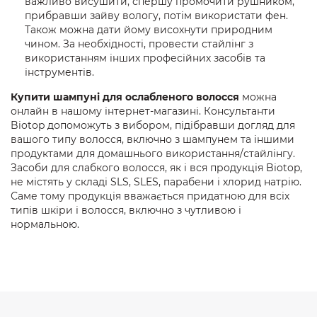
важливо висушити, спершу промочити рушником,
прибравши зайву вологу, потім використати фен.
Також можна дати йому висохнути природним
чином. За необхідності, провести стайлінг з
використанням інших професійних засобів та
інструментів.
Купити шампуні для ослабленого волосся
можна
онлайн в нашому інтернет-магазині. Консультанти
Biotop допоможуть з вибором, підібравши догляд для
вашого типу волосся, включно з шампунем та іншими
продуктами для домашнього використання/стайлінгу.
Засоби для слабкого волосся, як і вся продукція Biotop,
не містять у складі SLS, SLES, парабени і хлорид натрію.
Саме тому продукція вважається придатною для всіх
типів шкіри і волосся, включно з чутливою і
нормальною.