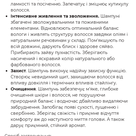
ламкості та посіченню. Запечатує і зміцнює кутикулу
волосся.
Інтенсивне живлення та зволоження.
Шампуні
збагачені зволожувальними та поживними
елементами. Відновлюють оптимальний баланс
вологи і живлять структуру волосся завдяки оліям і
натуральним речовинам у складі. Пом'якшують по
всій довжині, дарують блиск і здорове сяйво.
Прибирають зайву пухнастість. Зберігають
насичений і яскравий колір натурального або
фарбованого волосся.
Захист
. Шампунь виконує надійну захисну функцію.
Створює невидимий щит, захищаючи волосся від
впливу довкілля і термічних впливів стайлінгу.
Очищення
. Шампунь забезпечує м'яке, глибоке
очищення шкіри і волосся, не порушуючи
природний баланс і водночас дбайливо видаляючи
забруднення. Запобігає появі сухості, лущенню і
свербінню. Зберігає свіжість і приємне відчуття
комфорту аж до наступного миття голови. А також
дарує приємний, стійкий аромат.