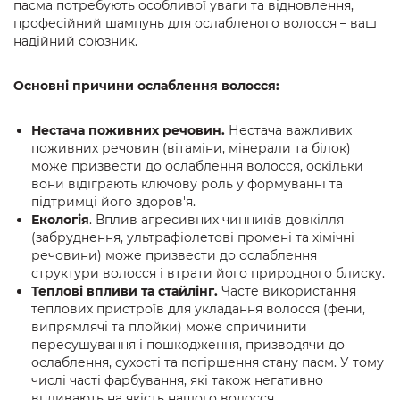
пасма потребують особливої уваги та відновлення,
професійний шампунь для ослабленого волосся – ваш
надійний союзник.
Основні причини ослаблення волосся:
Нестача поживних речовин.
Нестача важливих
поживних речовин (вітаміни, мінерали та білок)
може призвести до ослаблення волосся, оскільки
вони відіграють ключову роль у формуванні та
підтримці його здоров'я.
Екологія
. Вплив агресивних чинників довкілля
(забруднення, ультрафіолетові промені та хімічні
речовини) може призвести до ослаблення
структури волосся і втрати його природного блиску.
Теплові впливи та стайлінг.
Часте використання
теплових пристроїв для укладання волосся (фени,
випрямлячі та плойки) може спричинити
пересушування і пошкодження, призводячи до
ослаблення, сухості та погіршення стану пасм. У тому
числі часті фарбування, які також негативно
впливають на якість нашого волосся.