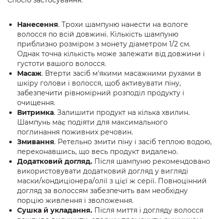
Спосіб застосування:
Нанесення
. Трохи шампуню нанести на вологе
волосся по всій довжині. Кількість шампуню
приблизно розміром з монету діаметром 1/2 см.
Однак точна кількість може залежати від довжини і
густоти вашого волосся.
Масаж
. Втерти засіб м'якими масажними рухами в
шкіру голови і волосся, щоб активувати піну,
забезпечити рівномірний розподіл продукту і
очищення.
Витримка
. Залишити продукт на кілька хвилин.
Шампунь має подіяти для максимального
поглинання поживних речовин.
Змивання
. Ретельно змити піну і засіб теплою водою,
переконавшись, що весь продукт видалено.
Додатковий догляд.
Після шампуню рекомендовано
використовувати додатковий догляд у вигляді
маски/кондиціонера/олії з цієї ж серії. Повноцінний
догляд за волоссям забезпечить вам необхідну
порцію живлення і зволоження.
Сушка й укладання.
Після миття і догляду волосся