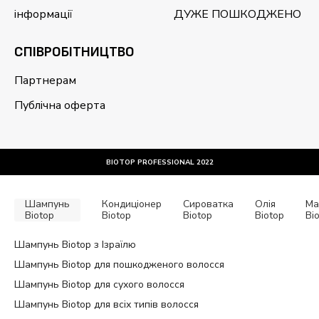
інформації
ДУЖЕ ПОШКОДЖЕНО
CПІВРОБІТНИЦТВО
Партнерам
Публічна оферта
BIOTOP PROFESSIONAL 2022
Шампунь
Кондиціонер
Сироватка
Олія
Ма
Biotop
Biotop
Biotop
Biotop
Bi
Шампунь Biotop з Ізраїлю
Шампунь Biotop для пошкодженого волосся
Шампунь Biotop для сухого волосся
Шампунь Biotop для всіх типів волосся