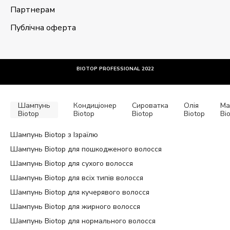
Партнерам
Публічна оферта
BIOTOP PROFESSIONAL 2022
Шампунь
Кондиціонер
Сироватка
Олія
Ма
Biotop
Biotop
Biotop
Biotop
Bi
Шампунь Biotop з Ізраїлю
Шампунь Biotop для пошкодженого волосся
Шампунь Biotop для сухого волосся
Шампунь Biotop для всіх типів волосся
Шампунь Biotop для кучерявого волосся
Шампунь Biotop для жирного волосся
Шампунь Biotop для нормального волосся