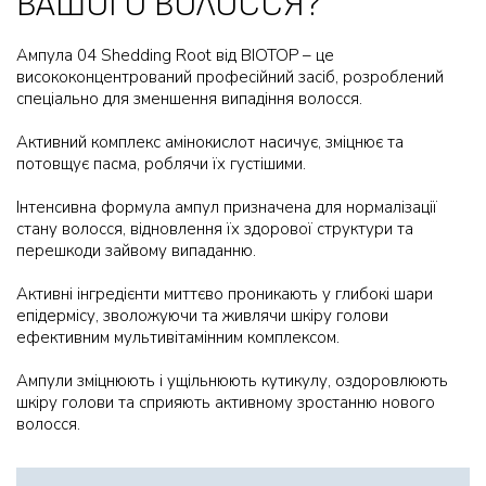
ВАШОГО ВОЛОССЯ?
Ампула 04 Shedding Root від BIOTOP – це
висококонцентрований професійний засіб, розроблений
спеціально для зменшення випадіння волосся.
Активний комплекс амінокислот насичує, зміцнює та
потовщує пасма, роблячи їх густішими.
Інтенсивна формула ампул призначена для нормалізації
стану волосся, відновлення їх здорової структури та
перешкоди зайвому випаданню.
Активні інгредієнти миттєво проникають у глибокі шари
епідермісу, зволожуючи та живлячи шкіру голови
ефективним мультивітамінним комплексом.
Ампули зміцнюють і ущільнюють кутикулу, оздоровлюють
шкіру голови та сприяють активному зростанню нового
волосся.