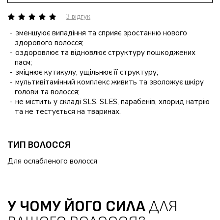
3 відгук
зменшуює випадіння та сприяє зростанню нового
здорового волосся;
оздоровлює та відновлює структуру пошкоджених
пасм;
зміцнює кутикулу, ущільнює її структуру;
мультивітамінний комплекс живить та зволожує шкіру
голови та волосся;
не містить у складі SLS, SLES, парабенів, хлорид натрію
та не тестується на тваринах.
ТИП ВОЛОССЯ
Для ослабленого волосся
У ЧОМУ ЙОГО СИЛА
ДЛЯ