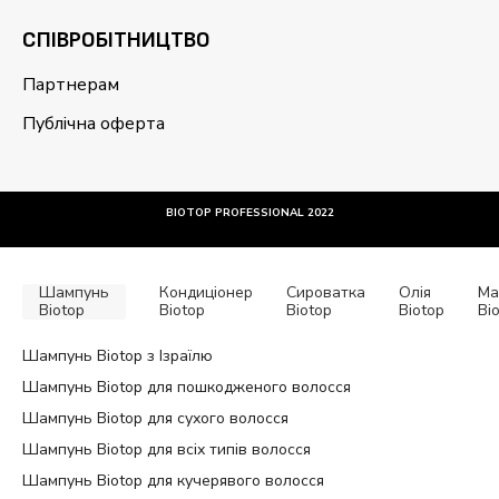
CПІВРОБІТНИЦТВО
Партнерам
Публічна оферта
BIOTOP PROFESSIONAL 2022
Шампунь
Кондиціонер
Сироватка
Олія
Ма
Biotop
Biotop
Biotop
Biotop
Bi
Шампунь Biotop з Ізраїлю
Шампунь Biotop для пошкодженого волосся
Шампунь Biotop для сухого волосся
Шампунь Biotop для всіх типів волосся
Шампунь Biotop для кучерявого волосся