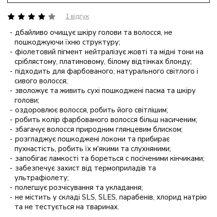
1 відгук
дбайливо очищує шкіру голови та волосся, не
пошкоджуючи їхню структуру;
фіолетовий пігмент нейтралізує жовті та мідні тони на
сріблястому, платиновому, білому відтінках блонду;
підходить для фарбованого, натурального світлого і
сивого волосся;
зволожує та живить сухі пошкоджені пасма та шкіру
голови;
оздоровлює волосся, робить його світлішим;
робить колір фарбованого волосся більш насиченим;
збагачує волосся природним глянцевим блиском;
розгладжує пошкоджені локони та прибирає
пухнастість, робить їх м'якими та слухняними;
запобігає ламкості та бореться с посіченими кінчиками;
забезпечує захист від термоприладів та
ультрафіолету;
полегшує розчісування та укладання;
не містить у складі SLS, SLES, парабенів, хлорид натрію
та не тестується на тваринах.